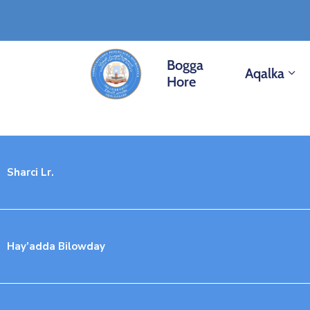
Bogga
Aqalka
Hore
Sharci Lr.
Hay’adda Bilowday