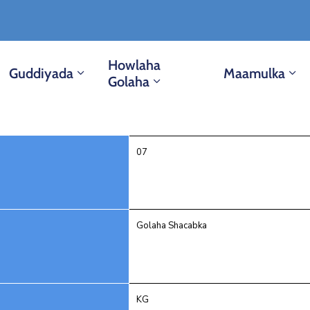
Howlaha
Guddiyada
Maamulka
Golaha
07
Golaha Shacabka
KG