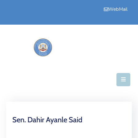
WebMail
Bogga
Hore
Aqalka
Guddiyada
Howlaha
Golaha
Maamulka
Warar
Sen. Dahir Ayanle Said
Nala
Soo