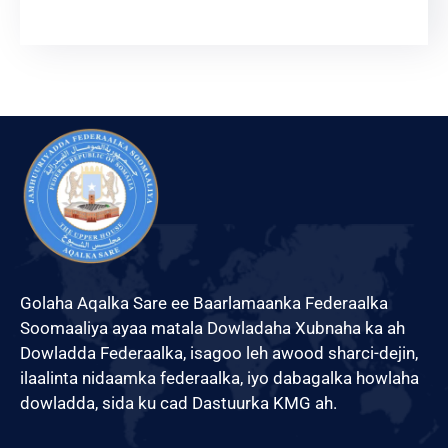
Xariir
Somali
Golaha Aqalka Sare ee Baarlamaanka Federaalka
Soomaaliya ayaa matala Dowladaha Xubnaha ka ah
Dowladda Federaalka, isagoo leh awood sharci-dejin,
ilaalinta nidaamka federaalka, iyo dabagalka howlaha
dowladda, sida ku cad Dastuurka KMG ah.