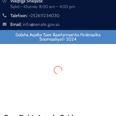
Waqtiga Shaqada:
Sabti – Khamiis: 8:00 am – 4:00 pm
Talefoon:
+252611234030
Email:
info@senate.gov.so
Golaha Aqalka Sare Baarlamaanka Federaalka
Soomaaliya© 2024