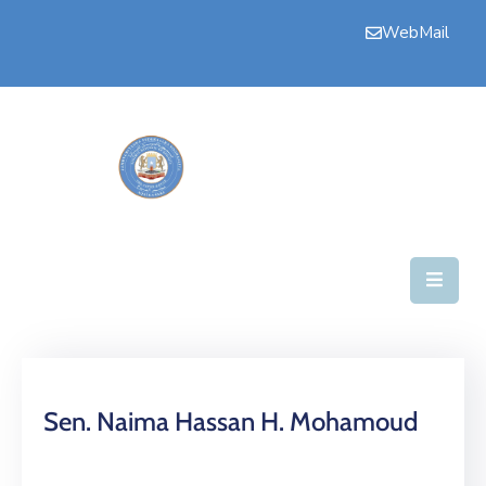
WebMail
Bogga
Hore
Aqalka
Guddiyada
Howlaha
Golaha
Maamulka
Warar
Sen. Naima Hassan H. Mohamoud
Nala
Soo