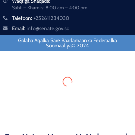
Waqtiga Shaqada:
Sabti – Khamiis: 8:00 am – 4:00 pm
Talefoon:
+252611234030
Email:
info@senate.gov.so
Golaha Aqalka Sare Baarlamaanka Federaalka
Soomaaliya© 2024