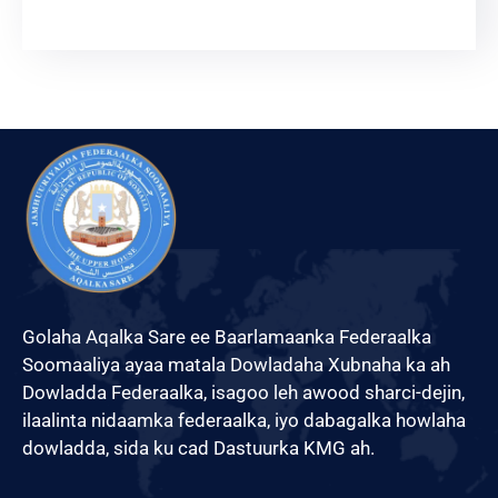
Xariir
Somali
Golaha Aqalka Sare ee Baarlamaanka Federaalka
Soomaaliya ayaa matala Dowladaha Xubnaha ka ah
Dowladda Federaalka, isagoo leh awood sharci-dejin,
ilaalinta nidaamka federaalka, iyo dabagalka howlaha
dowladda, sida ku cad Dastuurka KMG ah.