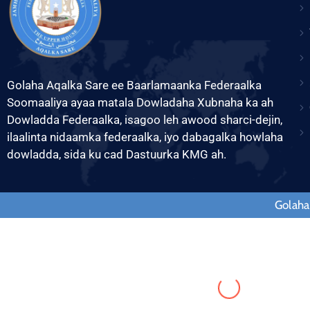
Golaha Aqalka Sare ee Baarlamaanka Federaalka
Soomaaliya ayaa matala Dowladaha Xubnaha ka ah
Dowladda Federaalka, isagoo leh awood sharci-dejin,
ilaalinta nidaamka federaalka, iyo dabagalka howlaha
dowladda, sida ku cad Dastuurka KMG ah.
Golaha