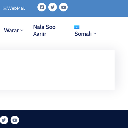
WebMail
Nala Soo
Warar
Xariir
Somali