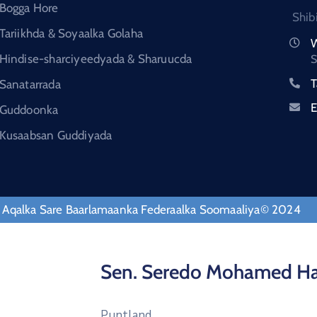
Bogga Hore
Shib
Tariikhda & Soyaalka Golaha
W
Hindise-sharciyeedyada & Sharuucda
S
T
Sanatarrada
E
Guddoonka
Kusaabsan Guddiyada
 Aqalka Sare Baarlamaanka Federaalka Soomaaliya© 2024
Sen. Seredo Mohamed H
Puntland