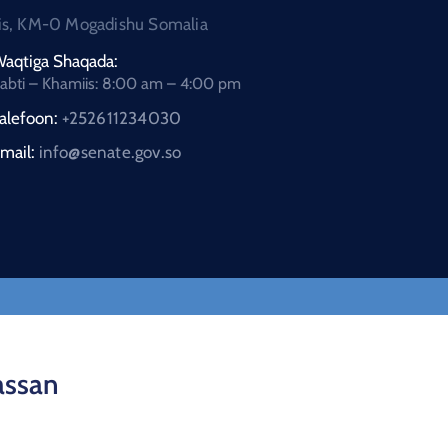
is, KM-0 Mogadishu Somalia
aqtiga Shaqada:
abti – Khamiis: 8:00 am – 4:00 pm
alefoon:
+252611234030
mail:
info@senate.gov.so
assan