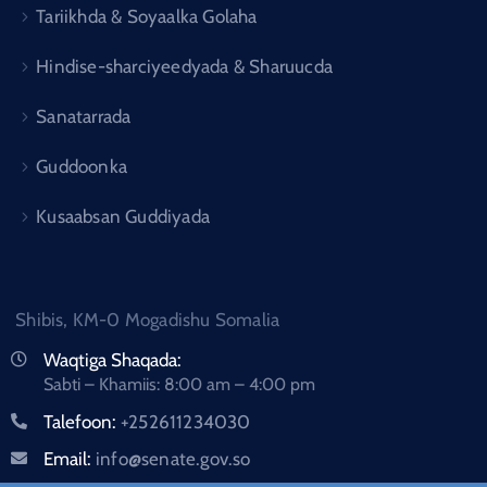
Tariikhda & Soyaalka Golaha
Hindise-sharciyeedyada & Sharuucda
Sanatarrada
Guddoonka
Kusaabsan Guddiyada
Shibis, KM-0 Mogadishu Somalia
Waqtiga Shaqada:
Sabti – Khamiis: 8:00 am – 4:00 pm
Talefoon:
+252611234030
Email:
info@senate.gov.so