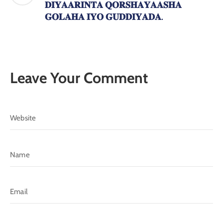
𝐃𝐈𝐘𝐀𝐀𝐑𝐈𝐍𝐓𝐀 𝐐𝐎𝐑𝐒𝐇𝐀𝐘𝐀𝐀𝐒𝐇𝐀
𝐆𝐎𝐋𝐀𝐇𝐀 𝐈𝐘𝐎 𝐆𝐔𝐃𝐃𝐈𝐘𝐀𝐃𝐀.
Leave Your Comment