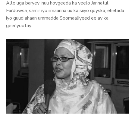
Alle uga baryey inuu hoygeeda ka yeelo Jannatul
Fardowsa, samir iyo iimaanna uu ka siiyo qoyska, ehelada
iyo guud ahaan ummadda Soomaaliyeed ee ay ka
geeriyootay.