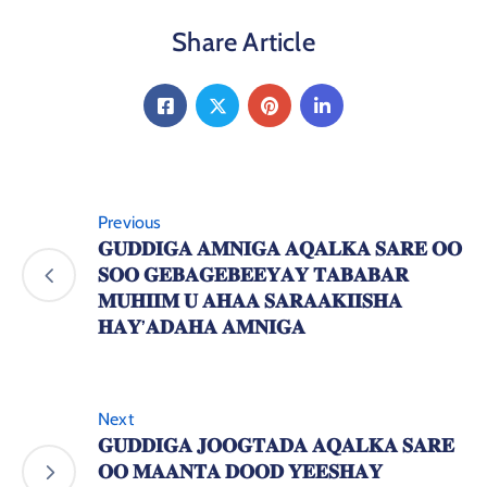
Share Article
Previous
𝐆𝐔𝐃𝐃𝐈𝐆𝐀 𝐀𝐌𝐍𝐈𝐆𝐀 𝐀𝐐𝐀𝐋𝐊𝐀 𝐒𝐀𝐑𝐄 𝐎𝐎
𝐒𝐎𝐎 𝐆𝐄𝐁𝐀𝐆𝐄𝐁𝐄𝐄𝐘𝐀𝐘 𝐓𝐀𝐁𝐀𝐁𝐀𝐑
𝐌𝐔𝐇𝐈𝐈𝐌 𝐔 𝐀𝐇𝐀𝐀 𝐒𝐀𝐑𝐀𝐀𝐊𝐈𝐈𝐒𝐇𝐀
𝐇𝐀𝐘’𝐀𝐃𝐀𝐇𝐀 𝐀𝐌𝐍𝐈𝐆𝐀
Next
𝐆𝐔𝐃𝐃𝐈𝐆𝐀 𝐉𝐎𝐎𝐆𝐓𝐀𝐃𝐀 𝐀𝐐𝐀𝐋𝐊𝐀 𝐒𝐀𝐑𝐄
𝐎𝐎 𝐌𝐀𝐀𝐍𝐓𝐀 𝐃𝐎𝐎𝐃 𝐘𝐄𝐄𝐒𝐇𝐀𝐘