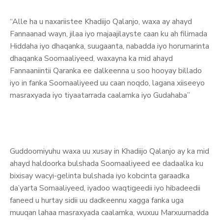
“Alle ha u naxariistee Khadiijo Qalanjo, waxa ay ahayd
Fannaanad wayn, jilaa iyo majaajilayste caan ku ah filimada
Hiddaha iyo dhaqanka, suugaanta, nabadda iyo horumarinta
dhaqanka Soomaaliyeed, waxayna ka mid ahayd
Fannaaniintii Qaranka ee dalkeenna u soo hooyay billado
iyo in fanka Soomaaliyeed uu caan noqdo, lagana xiiseeyo
masraxyada iyo tiyaatarrada caalamka iyo Gudahaba”
Guddoomiyuhu waxa uu xusay in Khadiijo Qalanjo ay ka mid
ahayd haldoorka bulshada Soomaaliyeed ee dadaalka ku
bixisay wacyi-gelinta bulshada iyo kobcinta garaadka
da’yarta Somaaliyeed, iyadoo waqtigeedii iyo hibadeedii
faneed u hurtay sidii uu dadkeennu xagga fanka uga
muuqan lahaa masraxyada caalamka, wuxuu Marxuumadda