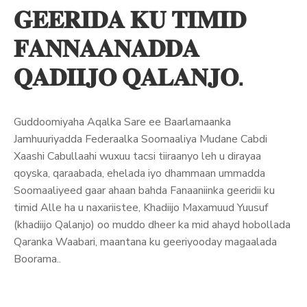
𝐆𝐄𝐄𝐑𝐈𝐃𝐀 𝐊𝐔 𝐓𝐈𝐌𝐈𝐃
𝐅𝐀𝐍𝐍𝐀𝐀𝐍𝐀𝐃𝐃𝐀
𝐐𝐀𝐃𝐈𝐈𝐉𝐎 𝐐𝐀𝐋𝐀𝐍𝐉𝐎.
Guddoomiyaha Aqalka Sare ee Baarlamaanka
Jamhuuriyadda Federaalka Soomaaliya Mudane Cabdi
Xaashi Cabullaahi wuxuu tacsi tiiraanyo leh u dirayaa
qoyska, qaraabada, ehelada iyo dhammaan ummadda
Soomaaliyeed gaar ahaan bahda Fanaaniinka geeridii ku
timid Alle ha u naxariistee, Khadiijo Maxamuud Yuusuf
(khadiijo Qalanjo) oo muddo dheer ka mid ahayd hobollada
Qaranka Waabari, maantana ku geeriyooday magaalada
Boorama..