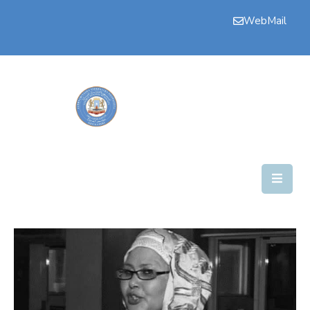
WebMail
Bogga
Hore
Aqalka
Guddiyada
Howlaha
Golaha
Maamulka
Warar
Nala
Soo