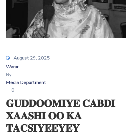
Xariir
Somali
August 29, 2025
Warar
By
Media Department
0
𝐆𝐔𝐃𝐃𝐎𝐎𝐌𝐈𝐘𝐄 𝐂𝐀𝐁𝐃𝐈
𝐗𝐀𝐀𝐒𝐇𝐈 𝐎𝐎 𝐊𝐀
𝐓𝐀𝐂𝐒𝐈𝐘𝐄𝐄𝐘𝐄𝐘