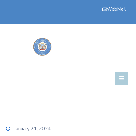
WebMail
Bogga
Hore
Aqalka
Guddiyada
Howlaha
Golaha
Maamulka
Warar
Nala
January 21, 2024
Soo