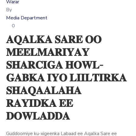
Xariir
Warar
By
Media Department
0
Somali
𝐀𝐐𝐀𝐋𝐊𝐀 𝐒𝐀𝐑𝐄 𝐎𝐎
𝐌𝐄𝐄𝐋𝐌𝐀𝐑𝐈𝐘𝐀𝐘
𝐒𝐇𝐀𝐑𝐂𝐈𝐆𝐀 𝐇𝐎𝐖𝐋-
𝐆𝐀𝐁𝐊𝐀 𝐈𝐘𝐎 𝐋𝐈𝐈𝐋𝐓𝐈𝐑𝐊𝐀
𝐒𝐇𝐀𝐐𝐀𝐀𝐋𝐀𝐇𝐀
𝐑𝐀𝐘𝐈𝐃𝐊𝐀 𝐄𝐄
𝐃𝐎𝐖𝐋𝐀𝐃𝐃𝐀
Guddoomiye ku-xigeenka Labaad ee Aqalka Sare ee