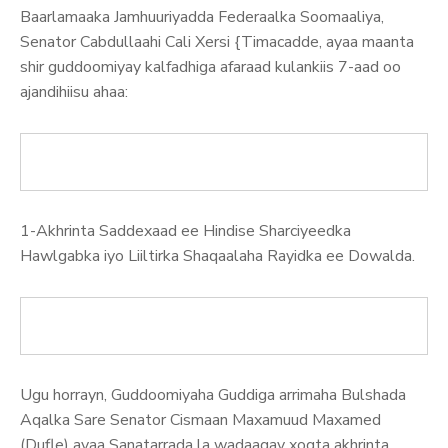
Baarlamaaka Jamhuuriyadda Federaalka Soomaaliya,
Senator Cabdullaahi Cali Xersi {Timacadde, ayaa maanta
shir guddoomiyay kalfadhiga afaraad kulankiis 7-aad oo
ajandihiisu ahaa:
1-Akhrinta Saddexaad ee Hindise Sharciyeedka
Hawlgabka iyo Liiltirka Shaqaalaha Rayidka ee Dowalda.
Ugu horrayn, Guddoomiyaha Guddiga arrimaha Bulshada
Aqalka Sare Senator Cismaan Maxamuud Maxamed
(Dufle) ayaa Sanatarrada la wadaagay xogta akhrinta