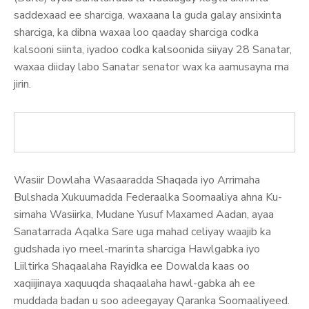
saddexaad ee sharciga, waxaana la guda galay ansixinta
sharciga, ka dibna waxaa loo qaaday sharciga codka
kalsooni siinta, iyadoo codka kalsoonida siiyay 28 Sanatar,
waxaa diiday labo Sanatar senator wax ka aamusayna ma
jirin.
Wasiir Dowlaha Wasaaradda Shaqada iyo Arrimaha
Bulshada Xukuumadda Federaalka Soomaaliya ahna Ku-
simaha Wasiirka, Mudane Yusuf Maxamed Aadan, ayaa
Sanatarrada Aqalka Sare uga mahad celiyay waajib ka
gudshada iyo meel-marinta sharciga Hawlgabka iyo
Liiltirka Shaqaalaha Rayidka ee Dowalda kaas oo
xaqiijinaya xaquuqda shaqaalaha hawl-gabka ah ee
muddada badan u soo adeegayay Qaranka Soomaaliyeed.