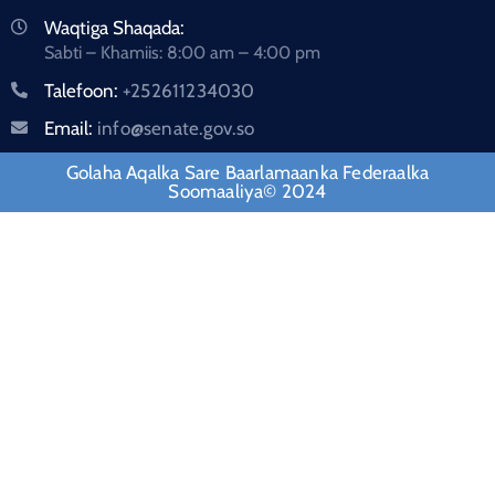
Waqtiga Shaqada:
Sabti – Khamiis: 8:00 am – 4:00 pm
Talefoon:
+252611234030
Email:
info@senate.gov.so
Golaha Aqalka Sare Baarlamaanka Federaalka
Soomaaliya© 2024