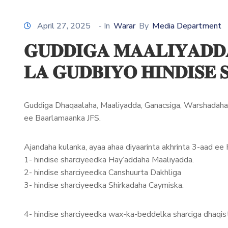
April 27, 2025
- In
Warar
By
Media Department
𝐆𝐔𝐃𝐃𝐈𝐆𝐀 𝐌𝐀𝐀𝐋𝐈𝐘𝐀𝐃𝐃
𝐋𝐀 𝐆𝐔𝐃𝐁𝐈𝐘𝐎 𝐇𝐈𝐍𝐃𝐈𝐒𝐄
Guddiga Dhaqaalaha, Maaliyadda, Ganacsiga, Warshadaha, 
ee Baarlamaanka JFS.
Ajandaha kulanka, ayaa ahaa diyaarinta akhrinta 3-aad ee
1- hindise sharciyeedka Hay’addaha Maaliyadda.
2- hindise sharciyeedka Canshuurta Dakhliga
3- hindise sharciyeedka Shirkadaha Caymiska.
4- hindise sharciyeedka wax-ka-beddelka sharciga dhaqist