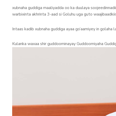
xubnaha guddiga maaliyadda oo ka duulaya soojeedinnadii 
warbixinta akhrinta 3-aad si Goluhu uga guto waajibaadkii
Intaas kadib xubnaha guddiga ayaa go’aamiyey in golaha la
Kulanka waxaa shir guddoominayay Guddoomiyaha Guddi