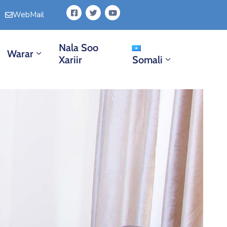
WebMail
Nala Soo
Warar
Xariir
Somali