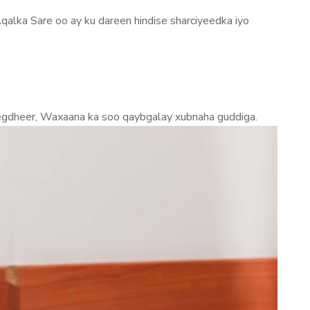
qalka Sare oo ay ku dareen hindise sharciyeedka iyo
gdheer, Waxaana ka soo qaybgalay xubnaha guddiga.