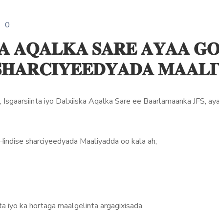
0
𝐀 𝐀𝐐𝐀𝐋𝐊𝐀 𝐒𝐀𝐑𝐄 𝐀𝐘𝐀𝐀 𝐆𝐎
 𝐒𝐇𝐀𝐑𝐂𝐈𝐘𝐄𝐄𝐃𝐘𝐀𝐃𝐀 𝐌𝐀𝐀𝐋
Isgaarsiinta iyo Dalxiiska Aqalka Sare ee Baarlamaanka JFS, ay
 Hindise sharciyeedyada Maaliyadda oo kala ah;
a iyo ka hortaga maalgelinta argagixisada.