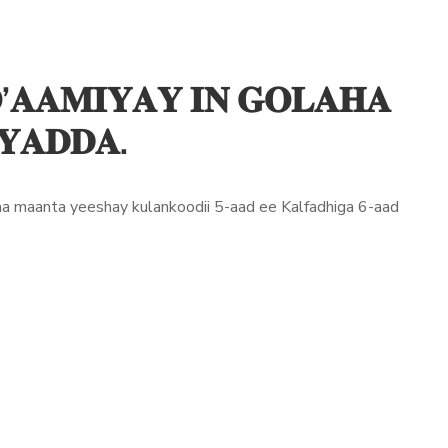
’𝐀𝐀𝐌𝐈𝐘𝐀𝐘 𝐈𝐍 𝐆𝐎𝐋𝐀𝐇𝐀
𝐘𝐀𝐃𝐃𝐀.
aa maanta yeeshay kulankoodii 5-aad ee Kalfadhiga 6-aad