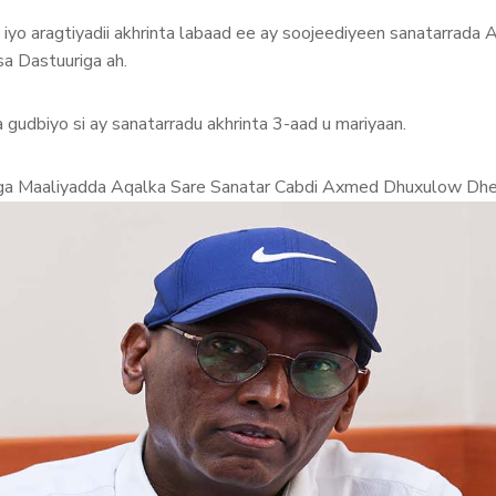
iyo aragtiyadii akhrinta labaad ee ay soojeediyeen sanatarrada A
sa Dastuuriga ah.
 gudbiyo si ay sanatarradu akhrinta 3-aad u mariyaan.
ga Maaliyadda Aqalka Sare Sanatar Cabdi Axmed Dhuxulow Dhe