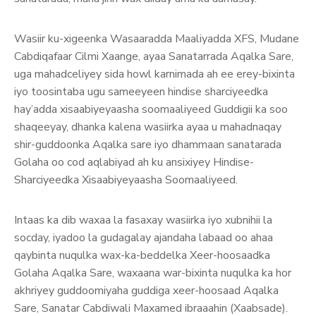
Wasiir ku-xigeenka Wasaaradda Maaliyadda XFS, Mudane
Cabdiqafaar Cilmi Xaange, ayaa Sanatarrada Aqalka Sare,
uga mahadceliyey sida howl karnimada ah ee erey-bixinta
iyo toosintaba ugu sameeyeen hindise sharciyeedka
hay’adda xisaabiyeyaasha soomaaliyeed Guddigii ka soo
shaqeeyay, dhanka kalena wasiirka ayaa u mahadnaqay
shir-guddoonka Aqalka sare iyo dhammaan sanatarada
Golaha oo cod aqlabiyad ah ku ansixiyey Hindise-
Sharciyeedka Xisaabiyeyaasha Soomaaliyeed.
Intaas ka dib waxaa la fasaxay wasiirka iyo xubnihii la
socday, iyadoo la gudagalay ajandaha labaad oo ahaa
qaybinta nuqulka wax-ka-beddelka Xeer-hoosaadka
Golaha Aqalka Sare, waxaana war-bixinta nuqulka ka hor
akhriyey guddoomiyaha guddiga xeer-hoosaad Aqalka
Sare, Sanatar Cabdiwali Maxamed ibraaahin (Xaabsade).