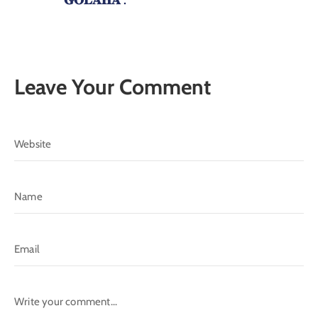
dowladda, sida ku cad Dastuurka KMG ah.
Bogga Hore
Tariikhda & Soyaalka Golaha
Hindise-sharciyeedyada & Sharuucda
Sanatarrada
Guddoonka
Kusaabsan Guddiyada