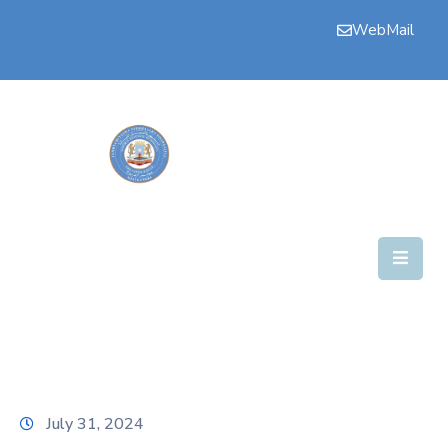
WebMail
Bogga
Hore
Aqalka
Guddiyada
Howlaha
Golaha
Maamulka
Warar
Nala
July 31, 2024
Soo