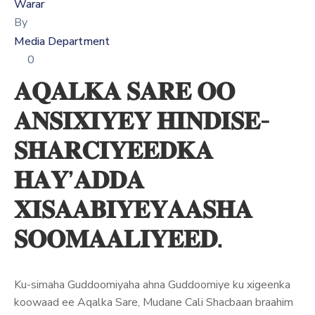
Xariir
Warar
By
Media Department
0
Somali
𝐀𝐐𝐀𝐋𝐊𝐀 𝐒𝐀𝐑𝐄 𝐎𝐎
𝐀𝐍𝐒𝐈𝐗𝐈𝐘𝐄𝐘 𝐇𝐈𝐍𝐃𝐈𝐒𝐄-
𝐒𝐇𝐀𝐑𝐂𝐈𝐘𝐄𝐄𝐃𝐊𝐀
𝐇𝐀𝐘’𝐀𝐃𝐃𝐀
𝐗𝐈𝐒𝐀𝐀𝐁𝐈𝐘𝐄𝐘𝐀𝐀𝐒𝐇𝐀
𝐒𝐎𝐎𝐌𝐀𝐀𝐋𝐈𝐘𝐄𝐄𝐃.
Ku-simaha Guddoomiyaha ahna Guddoomiye ku xigeenka
koowaad ee Aqalka Sare, Mudane Cali Shacbaan braahim