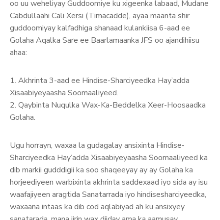
oo uu weheliyay Guddoomiye ku xigeenka labaad, Mudane
Cabdullaahi Cali Xersi (Timacadde), ayaa maanta shir
guddoomiyay kalfadhiga shanaad kulankiisa 6-aad ee
Golaha Aqalka Sare ee Baarlamaanka JFS oo ajandihiisu
ahaa:
1. Akhrinta 3-aad ee Hindise-Sharciyeedka Hay’adda
Xisaabiyeyaasha Soomaaliyeed.
2. Qaybinta Nuqulka Wax-Ka-Beddelka Xeer-Hoosaadka
Golaha.
Ugu horrayn, waxaa la gudagalay ansixinta Hindise-
Sharciyeedka Hay’adda Xisaabiyeyaasha Soomaaliyeed ka
dib markii gudddigii ka soo shaqeeyay ay ay Golaha ka
horjeediyeen warbixinta akhrinta saddexaad iyo sida ay isu
waafajiyeen aragtida Sanatarrada iyo hindisesharciyeedka,
waxaana intaas ka dib cod aqlabiyad ah ku ansixyey
sanatarada, mana jirin wax diiday ama ka aamusay.