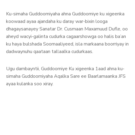
Ku-simaha Guddoomiyaha ahna Guddoomiye ku xigeenka
koowaad ayaa ajandaha ku daray war-bixin looga
dhagaysanayey Sanatar Dr. Cusmaan Maxamuud Dufle, oo
aheyd wacyi-galinta cudurka cagaarshowga oo halis ba’an
ku haya bulshada Soomaaliyeed, isla markaana boorriyay in
dadwaynuhu qaataan tallaalka cudurkaas.
Ugu dambayntii, Guddoomiye Ku xigeenka 1aad ahna ku-
simaha Guddoomiyaha Aqalka Sare ee Baarlamaanka JFS
ayaa kulanka soo xiray.