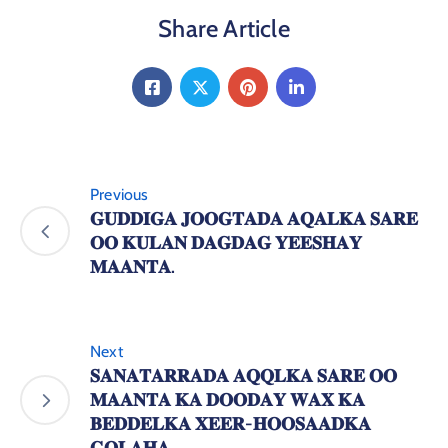
Golaha Aqalka Sare ee Baarlamaanka Federaalka
Soomaaliya ayaa matala Dowladaha Xubnaha ka ah
Dowladda Federaalka, isagoo leh awood sharci-dejin,
ilaalinta nidaamka federaalka, iyo dabagalka howlaha