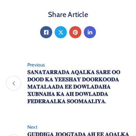
Share Article
Previous
𝐒𝐀𝐍𝐀𝐓𝐀𝐑𝐑𝐀𝐃𝐀 𝐀𝐐𝐀𝐋𝐊𝐀 𝐒𝐀𝐑𝐄 𝐎𝐎
𝐃𝐎𝐎𝐃 𝐊𝐀 𝐘𝐄𝐄𝐒𝐇𝐀𝐘 𝐃𝐎𝐎𝐑𝐊𝐎𝐎𝐃𝐀
𝐌𝐀𝐓𝐀𝐋𝐀𝐀𝐃𝐀 𝐄𝐄 𝐃𝐎𝐖𝐋𝐀𝐃𝐀𝐇𝐀
𝐗𝐔𝐁𝐍𝐀𝐇𝐀 𝐊𝐀 𝐀𝐇 𝐃𝐎𝐖𝐋𝐀𝐃𝐃𝐀
𝐅𝐄𝐃𝐄𝐑𝐀𝐀𝐋𝐊𝐀 𝐒𝐎𝐎𝐌𝐀𝐀𝐋𝐈𝐘𝐀.
Next
𝐆𝐔𝐃𝐃𝐈𝐆𝐀 𝐉𝐎𝐎𝐆𝐓𝐀𝐃𝐀 𝐀𝐇 𝐄𝐄 𝐀𝐐𝐀𝐋𝐊𝐀