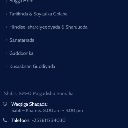
Bogga Hore
Tariikhda & Soyaalka Golaha
Hindise-sharciyeedyada & Sharuucda
Sanatarrada
Guddoonka
Kusaabsan Guddiyada
Shibis, KM-0 Mogadishu Somalia
Waqtiga Shaqada:
Sabti – Khamiis: 8:00 am – 4:00 pm
Talefoon:
+252611234030