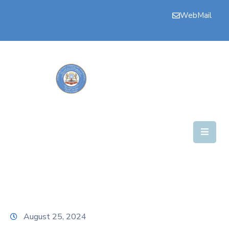
WebMail
Bogga
Hore
Aqalka
Guddiyada
Howlaha
Golaha
Maamulka
Warar
Nala
August 25, 2024
Soo