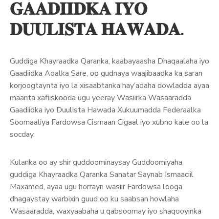
𝐆𝐀𝐀𝐃𝐈𝐈𝐃𝐊𝐀 𝐈𝐘𝐎
𝐃𝐔𝐔𝐋𝐈𝐒𝐓𝐀 𝐇𝐀𝐖𝐀𝐃𝐀.
Guddiga Khayraadka Qaranka, kaabayaasha Dhaqaalaha iyo
Gaadiidka Aqalka Sare, oo gudnaya waajibaadka ka saran
korjoogtaynta iyo la xisaabtanka hay’adaha dowladda ayaa
maanta xafiiskooda ugu yeeray Wasiirka Wasaaradda
Gaadiidka iyo Duulista Hawada Xukuumadda Federaalka
Soomaaliya Fardowsa Cismaan Cigaal iyo xubno kale oo la
socday.
Kulanka oo ay shir guddoominaysay Guddoomiyaha
guddiga Khayraadka Qaranka Sanatar Saynab Ismaaciil
Maxamed, ayaa ugu horrayn wasiir Fardowsa looga
dhagaystay warbixin guud oo ku saabsan howlaha
Wasaaradda, waxyaabaha u qabsoomay iyo shaqooyinka