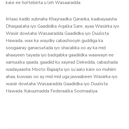
kale ee hortebinta u leh Wasaaradda.
Intaas kadib xubnaha Khayraadka Qaranka, kaabayaasha
Dhaqaalaha iyo Gaadiidka Aqalka Sare, ayaa Wasiirka iyo
Wasiir dowlaha Wasaaradda Gaadiidka iyo Duulista
Hawada, wax ka waydiiy cabashooyin guddiga ka
soogaaray ganacsatada iyo shacabka oo ay ka mid
ahaayeen tayada iyo badqabka gaadiidka waawayn ee
xamuulka qaada, gaadiid ku xayirad Dekedda, cabashada
wadayaasha Mooto Bajaajta iyo su’aalo kale oo muhiim
ahaa, kuwaas oo ay mid mid uga jawaabeen Wasiirka iyo
wasiir dowlaha Wasaaradda Gaadiidka iyo Duulista
Hawada Xukuumadda Federaalka Soomaaliya.