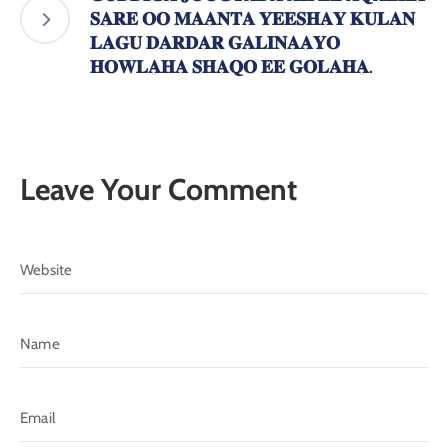
𝐒𝐀𝐑𝐄 𝐎𝐎 𝐌𝐀𝐀𝐍𝐓𝐀 𝐘𝐄𝐄𝐒𝐇𝐀𝐘 𝐊𝐔𝐋𝐀𝐍
𝐋𝐀𝐆𝐔 𝐃𝐀𝐑𝐃𝐀𝐑 𝐆𝐀𝐋𝐈𝐍𝐀𝐀𝐘𝐎
𝐇𝐎𝐖𝐋𝐀𝐇𝐀 𝐒𝐇𝐀𝐐𝐎 𝐄𝐄 𝐆𝐎𝐋𝐀𝐇𝐀.
Leave Your Comment