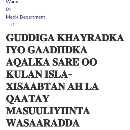
Xariir
Warar
By
Media Department
0
Somali
𝐆𝐔𝐃𝐃𝐈𝐆𝐀 𝐊𝐇𝐀𝐘𝐑𝐀𝐃𝐊𝐀
𝐈𝐘𝐎 𝐆𝐀𝐀𝐃𝐈𝐈𝐃𝐊𝐀
𝐀𝐐𝐀𝐋𝐊𝐀 𝐒𝐀𝐑𝐄 𝐎𝐎
𝐊𝐔𝐋𝐀𝐍 𝐈𝐒𝐋𝐀-
𝐗𝐈𝐒𝐀𝐀𝐁𝐓𝐀𝐍 𝐀𝐇 𝐋𝐀
𝐐𝐀𝐀𝐓𝐀𝐘
𝐌𝐀𝐒𝐔𝐔𝐋𝐈𝐘𝐈𝐈𝐍𝐓𝐀
𝐖𝐀𝐒𝐀𝐀𝐑𝐀𝐃𝐃𝐀