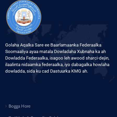
Golaha Aqalka Sare ee Baarlamaanka Federaalka
Soomaaliya ayaa matala Dowladaha Xubnaha ka ah
Dowladda Federaalka, isagoo leh awood sharci-dejin,
ilaalinta nidaamka federaalka, iyo dabagalka howlaha
dowladda, sida ku cad Dastuurka KMG ah.
Bogga Hore