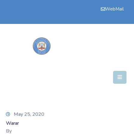
WebMail
Bogga
Hore
Aqalka
Guddiyada
Howlaha
Golaha
Maamulka
Warar
May 25, 2020
Nala
Warar
Soo
By