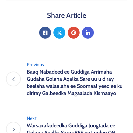
Share Article
Previous
Baaq Nabadeed ee Guddiga Arrimaha
Gudaha Golaha Aqalka Sare uu u diray
beelaha walaalaha ee Soomaaliyeed ee ku
diriray Galbeedka Magaalada Kismaayo
Next
Warsaxafadeedka Guddiga Joogtada ee
Golaha Aqalka Sare -BFS ee Luulyo 09 ,