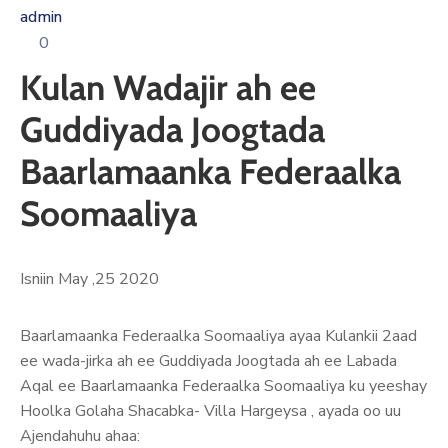
Xariir
admin
0
Kulan Wadajir ah ee
Somali
Guddiyada Joogtada
Baarlamaanka Federaalka
Soomaaliya
Isniin May ,25 2020
Baarlamaanka Federaalka Soomaaliya ayaa Kulankii 2aad
ee wada-jirka ah ee Guddiyada Joogtada ah ee Labada
Aqal ee Baarlamaanka Federaalka Soomaaliya ku yeeshay
Hoolka Golaha Shacabka- Villa Hargeysa , ayada oo uu
Ajendahuhu ahaa: