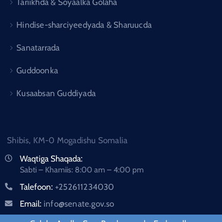
Tariikhda & Soyaalka Golaha
Hindise-sharciyeedyada & Sharuucda
Sanatarrada
Guddoonka
Kusaabsan Guddiyada
Shibis, KM-0 Mogadishu Somalia
Waqtiga Shaqada:
Sabti – Khamiis: 8:00 am – 4:00 pm
Talefoon:
+252611234030
Email:
info@senate.gov.so