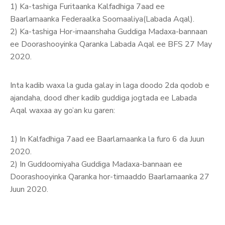
1) Ka-tashiga Furitaanka Kalfadhiga 7aad ee
Baarlamaanka Federaalka Soomaaliya(Labada Aqal).
2) Ka-tashiga Hor-imaanshaha Guddiga Madaxa-bannaan
ee Doorashooyinka Qaranka Labada Aqal ee BFS 27 May
2020.
Inta kadib waxa la guda galay in laga doodo 2da qodob e
ajandaha, dood dher kadib guddiga jogtada ee Labada
Aqal waxaa ay go’an ku garen:
1) In Kalfadhiga 7aad ee Baarlamaanka la furo 6 da Juun
2020.
2) In Guddoomiyaha Guddiga Madaxa-bannaan ee
Doorashooyinka Qaranka hor-timaaddo Baarlamaanka 27
Juun 2020.