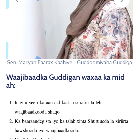
Sen. Maryan Faarax Kaahiye - Guddoomiyaha Guddiga
Waajibaadka Guddigan waxaa ka mid
ah:
Inay u yeeri karaan cid kasta oo xiriir la leh
waajibaadkooda shaqo
Ka baaraandegista iyo ka-talabixinta Shuruucda la xiriirta
hawshooda iyo waajibaadkooda.