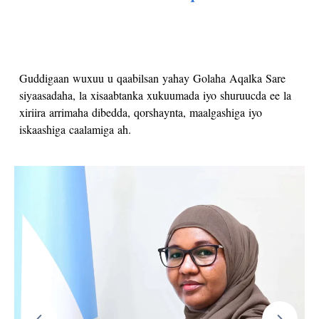
Xariir
Guddigaan wuxuu u qaabilsan yahay Golaha Aqalka Sare
siyaasadaha, la xisaabtanka xukuumada iyo shuruucda ee la
xiriira arrimaha dibedda, qorshaynta, maalgashiga iyo
iskaashiga caalamiga ah.