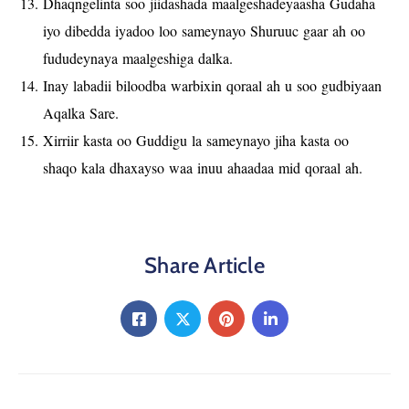
Dhaqngelinta soo jiidashada maalgeshadeyaasha Gudaha
iyo dibedda iyadoo loo sameynayo Shuruuc gaar ah oo
fududeynaya maalgeshiga dalka.
Inay labadii biloodba warbixin qoraal ah u soo gudbiyaan
Aqalka Sare.
Xirriir kasta oo Guddigu la sameynayo jiha kasta oo
shaqo kala dhaxayso waa inuu ahaadaa mid qoraal ah.
Share Article