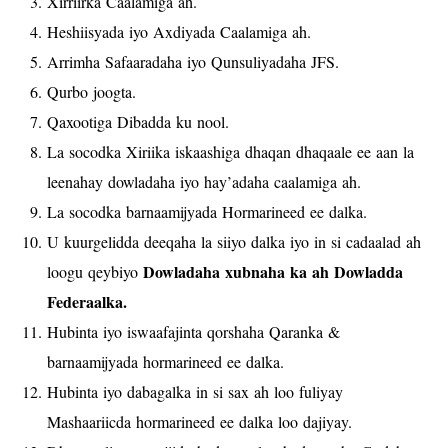
Xirriirka Caalamiga ah.
Heshiisyada iyo Axdiyada Caalamiga ah.
Arrimha Safaaradaha iyo Qunsuliyadaha JFS.
Qurbo joogta.
Qaxootiga Dibadda ku nool.
La socodka Xiriika iskaashiga dhaqan dhaqaale ee aan la
leenahay dowladaha iyo hay’adaha caalamiga ah.
La socodka barnaamijyada Hormarineed ee dalka.
U kuurgelidda deeqaha la siiyo dalka iyo in si cadaalad ah
Dowladaha xubnaha ka ah Dowladda
loogu qeybiyo
Federaalka.
Hubinta iyo iswaafajinta qorshaha Qaranka &
barnaamijyada hormarineed ee dalka.
Hubinta iyo dabagalka in si sax ah loo fuliyay
Mashaariicda hormarineed ee dalka loo dajiyay.