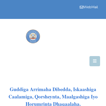
WebMail
Bogga
Hore
Aqalka
Guddiyada
Howlaha
Golaha
Maamulka
Warar
Guddiga Arrimaha Dibedda, Iskaashiga
Caalamiga, Qorsheynta, Maalgashiga Iyo
Nala
Soo
Horumrinta Dhaqaalaha.