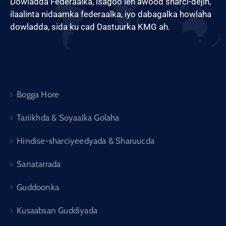
Dowladda Federaalka, isagoo leh awood sharci-dejin,
ilaalinta nidaamka federaalka, iyo dabagalka howlaha
dowladda, sida ku cad Dastuurka KMG ah.
Bogga Hore
Tariikhda & Soyaalka Golaha
Hindise-sharciyeedyada & Sharuucda
Sanatarrada
Guddoonka
Kusaabsan Guddiyada