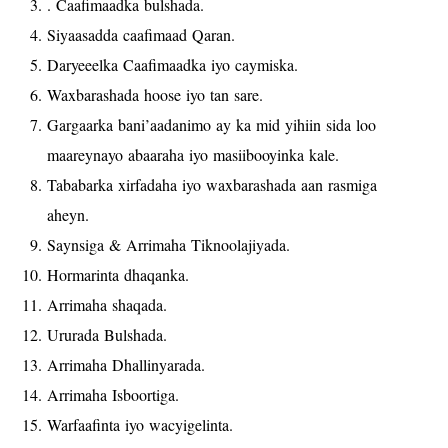
. Caafimaadka bulshada.
Siyaasadda caafimaad Qaran.
Daryeeelka Caafimaadka iyo caymiska.
Waxbarashada hoose iyo tan sare.
Gargaarka bani’aadanimo ay ka mid yihiin sida loo
maareynayo abaaraha iyo masiibooyinka kale.
Tababarka xirfadaha iyo waxbarashada aan rasmiga
aheyn.
Saynsiga & Arrimaha Tiknoolajiyada.
Hormarinta dhaqanka.
Arrimaha shaqada.
Ururada Bulshada.
Arrimaha Dhallinyarada.
Arrimaha Isboortiga.
Warfaafinta iyo wacyigelinta.