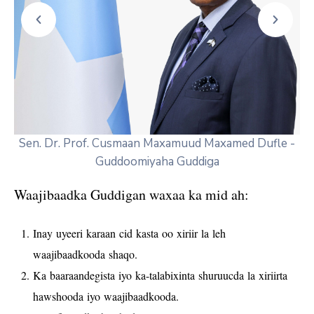
Sen. Dr. Prof. Cusmaan Maxamuud Maxamed Dufle -
Guddoomiyaha Guddiga
Waajibaadka Guddigan waxaa ka mid ah:
Inay uyeeri karaan cid kasta oo xiriir la leh
waajibaadkooda shaqo.
Ka baaraandegista iyo ka-talabixinta shuruucda la xiriirta
hawshooda iyo waajibaadkooda.