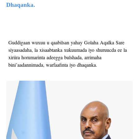
Xariir
Dhaqanka.
Guddigaan wuxuu u qaabilsan yahay Golaha Aqalka Sare
siyaasadaha, la xisaabtanka xukuumada iyo shuruucda ee la
xiriira horumarinta adeegga bulshada, arrimaha
bini’aadannimada, warfaafinta iyo dhaqanka.
S