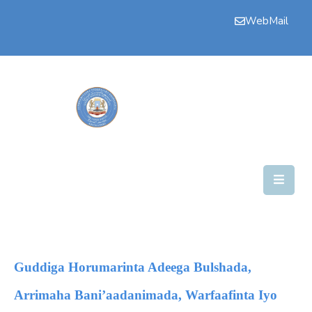
WebMail
Bogga
Hore
Aqalka
Guddiyada
Howlaha
Golaha
Maamulka
Warar
Guddiga Horumarinta Adeega Bulshada,
Nala
Arrimaha Bani’aadanimada, Warfaafinta Iyo
Soo