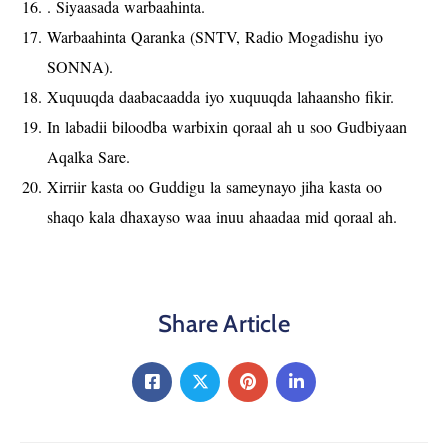
. Siyaasada warbaahinta.
Warbaahinta Qaranka (SNTV, Radio Mogadishu iyo
SONNA).
Xuquuqda daabacaadda iyo xuquuqda lahaansho fikir.
In labadii biloodba warbixin qoraal ah u soo Gudbiyaan
Aqalka Sare.
Xirriir kasta oo Guddigu la sameynayo jiha kasta oo
shaqo kala dhaxayso waa inuu ahaadaa mid qoraal ah.
Share Article