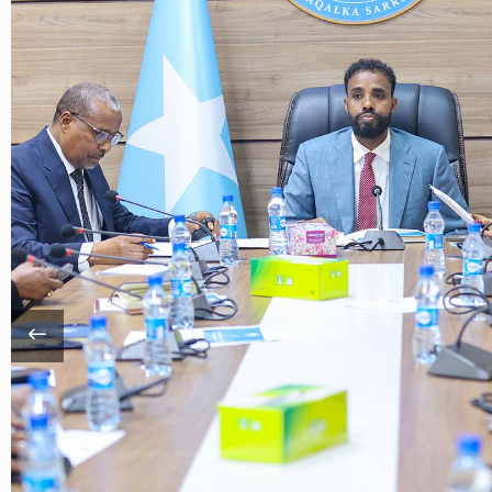
𝐚𝐡𝐚 𝐉𝐚𝐦𝐡𝐮𝐮𝐫𝐢𝐲𝐚𝐝𝐝𝐚
 𝐒𝐨𝐨𝐦𝐚𝐚𝐥𝐢𝐲𝐚 𝐨𝐨 𝐬𝐢 𝐫𝐚𝐬𝐦𝐢
𝐊𝐚𝐥𝐟𝐚𝐝𝐡𝐢𝐠𝐚 𝐒𝐢𝐝𝐞𝐞𝐝𝐚𝐚𝐝
𝐦𝐚𝐚𝐧𝐤𝐚 𝐉𝐅𝐒.
ha Jamhuuriyadda Federaalka Soomaaliya,
n Sheekh Maxamuud, ayaa maanta si rasmi ah u
dhiga Sideedaad ee Baarlamaanka Jamhuuriyadda
oomaaliya. Fadhiga furitaanka waxaa si wadajir ah