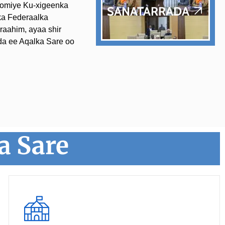
ye
omiye Ku-xigeenka
SANATARRADA
Ja
a Federaalka
go
aahim, ayaa shir
a ee Aqalka Sare oo
a Sare