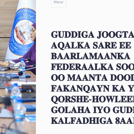
Warar
𝐆𝐔𝐃𝐃𝐈𝐆𝐀 𝐉𝐎𝐎𝐆𝐓
𝐀𝐐𝐀𝐋𝐊𝐀 𝐒𝐀𝐑𝐄 𝐄𝐄
𝐁𝐀𝐀𝐑𝐋𝐀𝐌𝐀𝐀𝐍𝐊𝐀
𝐅𝐄𝐃𝐄𝐑𝐀𝐀𝐋𝐊𝐀 𝐒𝐎
𝐎𝐎 𝐌𝐀𝐀𝐍𝐓𝐀 𝐃𝐎𝐎𝐃
𝐅𝐀𝐊𝐀𝐍𝐐𝐀𝐘𝐍 𝐊𝐀 𝐘
𝐐𝐎𝐑𝐒𝐇𝐄-𝐇𝐎𝐖𝐋𝐄𝐄
𝐆𝐎𝐋𝐀𝐇𝐀 𝐈𝐘𝐎 𝐆𝐔𝐃
𝐊𝐀𝐋𝐅𝐀𝐃𝐇𝐈𝐆𝐀 𝟖𝐀𝐀