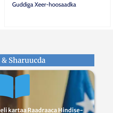
Guddiga Xeer-hoosaadka
a & Sharuucda
eli kartaa Raadraaca Hindise-