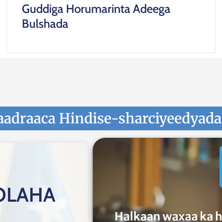
Guddiga Horumarinta Adeega
Bulshada
aadraaca Hindise-sharciyeedyad
OLAHA
Halkaan waxaa ka h