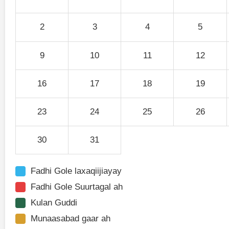
2
3
4
5
9
10
11
12
16
17
18
19
23
24
25
26
30
31
Fadhi Gole laxaqiijiayay
Fadhi Gole Suurtagal ah
Kulan Guddi
Munaasabad gaar ah